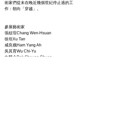
術家們從未在晚近幾個世紀停止過的工
作：朝向「穿越」。
參展藝術家
張紋瑄Chang Wen-Hsuan
徐坦Xu Tan
咸良娥Ham Yang Ah
吳其育Wu Chi-Yu
白雙全Pak Sheung Chuen
黃邦銓Huang Pang-Chuan
黃漢明Ming Wong
致穎 & 格雷戈爾．卡斯帕Musquiqui 
Chihying & Gregor Kasper
卡戴．阿提亞Kader Attia 
陳界仁Chen Chieh-Jen
哈倫．法洛奇Harun Farocki
黃以曦Estella Huang
克里斯．馬克Chris Marker