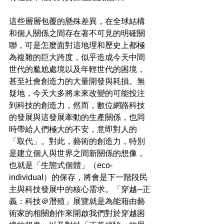
這些層層包覆的懸殊差異，在全球結構
和個人關係之間存在著不可見的明確關
聯，可是怎麼面對這地理和歷史上都極
為複雜的巨大跨度，似乎造成今天中間
世代的尷尬處境以及年輕世代的困境，
甚至社會創造力的大量開發與耗損。無
疑地，今天大多將未來改變的可能投注
到科技的創造力，然而，數位網路科技
的發展與這發展牽動的生產關係，也同
時帶給人們極大的不安，意即對人的
「取代」。對此，藝術的創造力，特別
是建立個人與世界之間新關係的想像，
也就是「生態式個體」（eco-
individual）的保存，將會是下一階段民
主與科技發展中的核心需求。「穿越─正
義：科技＠潛殖」展覽就是為能藉由藝
術家的相關創作來開啟我們對於穿越困