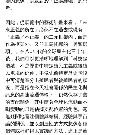
境的想像，以及對於「正義經驗」的思
考。
因此，從展覽中的藝術計畫來看，「未
來正義的所在」必然不在過去或現有
「正義／不正義」的二元框架內，而是
作為框架外、又並非烏托邦的「另類選
項」。在八○年代的全球民主化三十年
後，我們可以更清晰地理解到「科技@
潛殖」不是歷史中特定殖民主義或後殖
民處境的延伸，不像先前特定歷史階段
中可清楚區分出殖民者與被殖民者的狀
況，而是指在今天社會關係的民主化與
訊息的高速流通傳輸下，仍然保存了舊
的支配關係，其中隨著全球化流動而不
斷變動的只是佔據支配位置的角色。毫
無疑問地關注個體與結構、經驗與宇宙
論的關係，並以創造性的方式想像各種
個體或社群得以實踐的方法，這正是藝