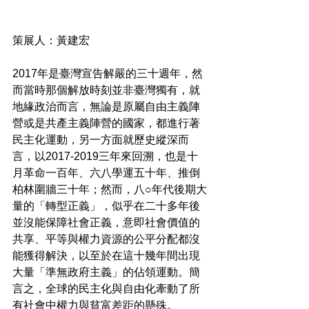
策展人：黃建宏
2017年是臺灣宣告解嚴的三十週年，然
而當時那個解放時刻並非臺灣獨有，就
地緣政治而言，無論是原屬自由主義陣
營或是共產主義陣營的國家，都進行著
民主化運動，另一方面就歷史縱深而
言，以2017-2019三年來回溯，也是十
月革命一百年、六八學運五十年、推倒
柏林圍牆三十年；然而，八○年代後期大
量的「轉型正義」，似乎在二十多年後
並沒能保障社會正義，意即社會價值的
共享、平等與權力資源的公平分配都沒
能獲得解決，以至於在這十幾年間出現
大量「準無政府主義」的佔領運動。簡
言之，全球的民主化與自由化牽動了所
有社會中權力與貧富差距的懸殊。