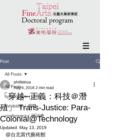
Post
All Posts
phdfatnua
All Posts
Aug 4, 2018
2 min read
「穿越─正義：科技＠潛
symposium｜講座
殖」 Trans-Justice: Para-
exhibition｜展覽
conference｜研討會
Colonial@Technology
Updated:
May 13, 2019
@台北當代藝術館  