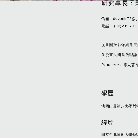
研究專長：
信箱：
devenir72@g
電話： (02)28961000
從事關於影像與策展
並從事法國當代理論，如德
Ranciere）等人
學歷
法國巴黎第八大學哲
經歷
國立台北藝術大學藝