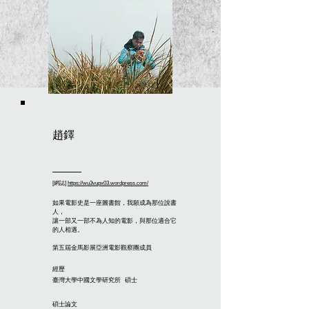
趙鐸
[網誌]
https://wu3vupx03.wordpress.com/
如果電影史是一座圖書館，我願成為那位說書
人，
讓一部又一部不為人知的電影，與那位適合它
的人相遇。
第五屆金馬影展亞洲電影觀察團成員
經歷
臺灣大學中國文學研究所 碩士
碩士論文