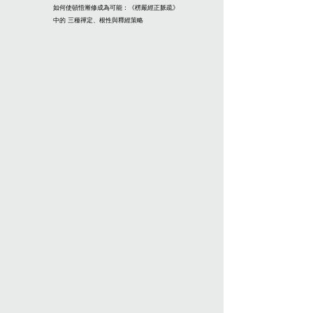
如何使頓悟漸修成為可能：《楞嚴經正脈疏》
中的 三種禪定、根性與釋經策略